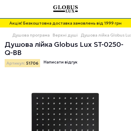
Акція! Безкоштовна доставка замовлень від 1999 грн
Душова програма
Верхні душі
Душова лійка Globus L
Душова лійка Globus Lux ST-0250-
Q-BB
Написати відгук
Артикул:
51706