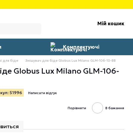
Мій кошик
и
Комплектуючі
і для біде
Змішувач для біде Globus Lux Milano GLM-106-10-BB
іде Globus Lux Milano GLM-106-
кул: 51996
Написати відгук
Порівняти
В бажання
явиться