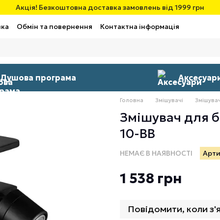
Акція! Безкоштовна доставка замовлень від 1999 грн
вка
Обмін та повернення
Контактна інформація
Душова програма
Аксесуар
Головна
Змішувачі
Змішувач
Змішувач для б
10-BB
НЕМАЄ В НАЯВНОСТІ
Арти
1 538 грн
Повідомити, коли з'