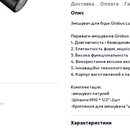
Доставка
Оплата
Га
Опис
Змішувач для біде Globus L
Переваги змішувачів Globus 
1. Довговічність і безвідмов
2. Елегантність форм, міцніс
3. Висока функціональність
4. Використання якісних ек
5. Інноваційні технології в
6. Корпус виготовлений з ла
Комплектація:
-змішувач латуний
-Шланги М10 * 1/2″-2шт
ою
-Кріплення для змішувача 
Характеристики