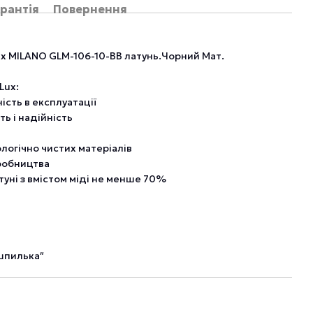
рантія
Повернення
ux MILANO GLM-106-10-BB латунь.Чорний Мат.
Lux:
ність в експлуатації
ть і надійність
ологічно чистих матеріалів
иробництва
туні з вмістом міді не менше 70%
″шпилька″