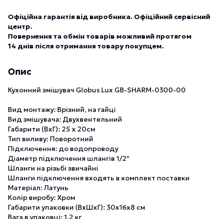
Офіційна гарантія від виробника. Офіційний сервісний
центр.
Повернення та обмін товарів можливий протягом
14 днів після отримання товару покупцем.
Опис
Кухонний змішувач Globus Lux GB-SHARM-0300-00
Вид монтажу: Врізний, на гайці
Вид змішувача: Двухвентельний
Габарити (ВхГ): 25 х 20см
Тип виливу: Поворотний
Підключення: до водопроводу
Діаметр підключення шлангів 1/2″
Шланги на різьбі звичайні
Шланги підключення входять в комплект поставки
Матеріал: Латунь
Колір виробу: Хром
Габарити упаковки (ВхШхГ): 30х16х8 см
Вага в упаковці: 1.2 кг