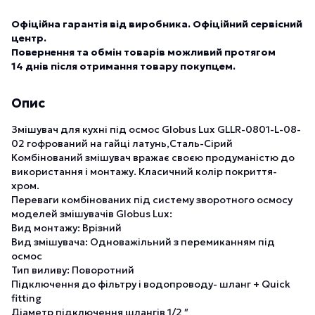
Офіційна гарантія від виробника. Офіційний сервісний
центр.
Повернення та обмін товарів можливий протягом
14 днів після отримання товару покупцем.
Опис
Змішувач для кухні під осмос Globus Lux GLLR-0801-L-08-
02 гофрований на гайці латунь,Сталь-Сірий
Комбінований змішувач вражає своєю продуманістю до
використання і монтажу. Класичний колір покриття-
хром.
Переваги комбінованих під систему зворотного осмосу
моделей змішувачів Globus Lux:
Вид монтажу: Врізний
Вид змішувача: Одноважільний з перемиканням під
осмос
Тип виливу: Поворотний
Підключення до фільтру і водопроводу- шланг + Quick
fitting
Діаметр підключення шлангів 1/2 ″