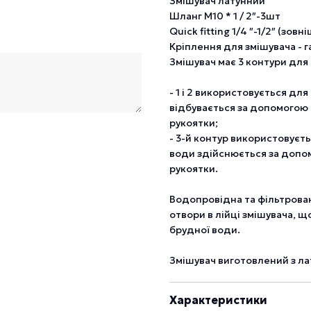
Змішувач латунний
Шланг М10 * 1 / 2″-3шт
Quick fitting 1/4 ″-1/2″ (зовн
Кріплення для змішувача - г
Змішувач має 3 контури для
- 1 і 2 використовується дл
відбувається за допомогою
рукоятки;
- 3-й контур використовуєт
води здійснюється за допо
рукоятки.
Водопровідна та фільтрована
отвори в лійці змішувача, 
брудної води.
Змішувач виготовлений з лат
Характеристики