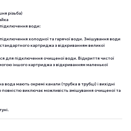
ішня різьба)
айка
 підключення води:
я підключення холодної та гарячої води. Змішування води
 стандартного картриджа з відкриванням великої
ься для підключення очищеної води. Відкриття чистої
могою іншого картриджа з відкриванням маленької
 вода мають окремі канали (трубка в трубці) і вихідні
що повністю виключає можливість змішування очищеної та
уні.