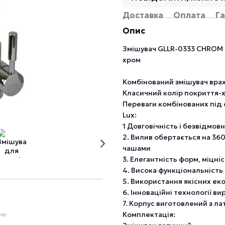
Доставка
Оплата
Га
Опис
Змішувач GLLR-0333 CHROM L
хром
Комбінований змішувач вра
Класичний колір покриття-
Переваги комбінованих під 
Lux:
1 Довговічність і безвідмовн
2. Вилив обертається на 360
чашами
3. Елегантність форм, міцніс
4. Висока функціональність
5. Використання якісних еко
6. Інноваційні технології в
7. Корпус виготовлений з ла
Комплектація:
ою