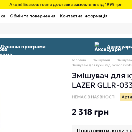
Акція! Безкоштовна доставка замовлень від 1999 грн
вка
Обмін та повернення
Контактна інформація
Душова програма
Аксесуар
Головна
Змішувачі
Змішувач
Змішувач для кухні під осмос Glob
Змішувач для ку
LAZER GLLR-03
НЕМАЄ В НАЯВНОСТІ
Арти
2 318 грн
Повідомити, коли з'