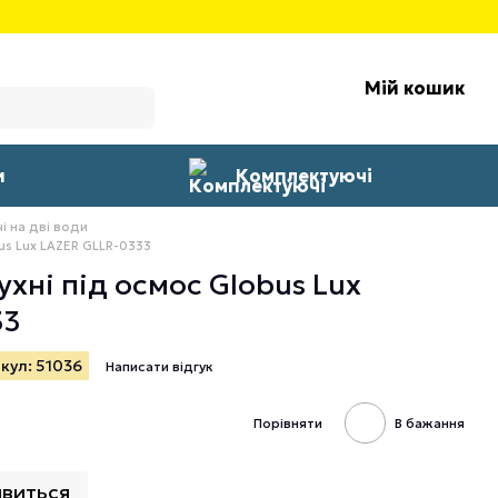
Мій кошик
и
Комплектуючі
і на дві води
us Lux LAZER GLLR-0333
хні під осмос Globus Lux
33
кул: 51036
Написати відгук
Порівняти
В бажання
явиться