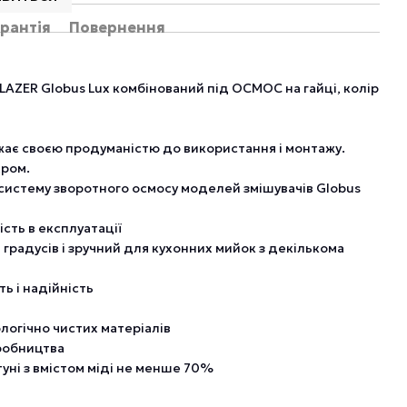
рантія
Повернення
AZER Globus Lux комбінований під ОСМОС на гайці, колір
жає своєю продуманістю до використання і монтажу.
хром.
систему зворотного осмосу моделей змішувачів Globus
ість в експлуатації
 градусів і зручний для кухонних мийок з декількома
ть і надійність
логічно чистих матеріалів
иробництва
туні з вмістом міді не менше 70%