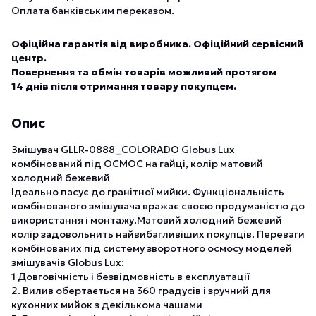
Оплата банківським переказом.
Офіційна гарантія від виробника. Офіційний сервісний
центр.
Повернення та обмін товарів можливий протягом
14 днів після отримання товару покупцем.
Опис
Змішувач GLLR-0888_СOLORADO Globus Lux
комбінований під ОСМОС на гайці, колір матовий
холодний бежевий
Ідеально пасує до гранітної мийки. Функціональність
комбінованого змішувача вражає своєю продуманістю до
використання і монтажу.Матовий холодний бежевий
колір задовольнить найвибагливіших покупців. Переваги
комбінованих під систему зворотного осмосу моделей
змішувачів Globus Lux:
1 Довговічність і безвідмовність в експлуатації
2. Вилив обертається на 360 градусів і зручний для
кухонних мийок з декількома чашами