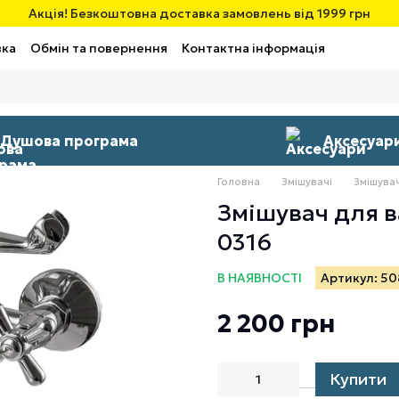
Акція! Безкоштовна доставка замовлень від 1999 грн
вка
Обмін та повернення
Контактна інформація
Душова програма
Аксесуар
Головна
Змішувачі
Змішувач
Змішувач для в
0316
В НАЯВНОСТІ
Артикул: 5
2 200 грн
Купити