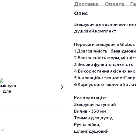
Доставка
Оплата
Га
Опис
Змішувач для ванни вентиль
душовий комплект
Переваги змішувачів Globus 
1 Довговічність і безвідмовн
2 Елегантність форм, міцніст
3 Висока функціональність
4 Використання якісних еко
5 Інноваційні технології ви
6 Корпус виготовлений з лат
Комплектація:
Змішувач латунний
Вилив - 350 мм
Тримач для душу,
Ручна лійка,
ою
шланг душовий