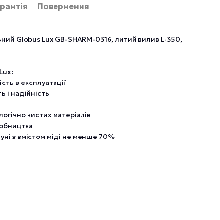
рантія
Повернення
ний Globus Lux GB-SHARM-0316, литий вилив L-350,
Lux:
ість в експлуатації
ь і надійність
логічно чистих матеріалів
робництва
уні з вмістом міді не менше 70%