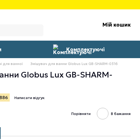
Мій кошик
и
Комплектуючі
і для ванної
Змішувач для ванни Globus Lux GB-SHARM-0316
анни Globus Lux GB-SHARM-
0886
Написати відгук
Порівняти
В бажання