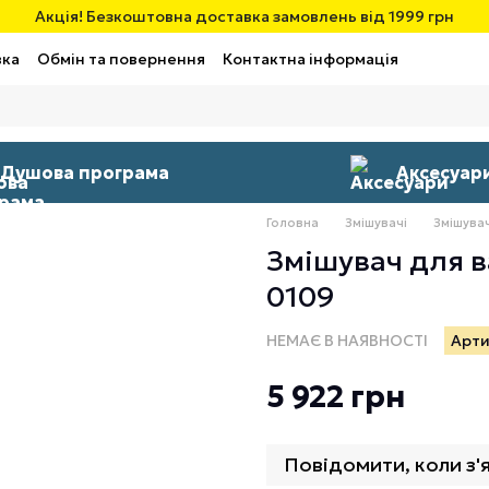
Акція! Безкоштовна доставка замовлень від 1999 грн
вка
Обмін та повернення
Контактна інформація
Душова програма
Аксесуар
Головна
Змішувачі
Змішувач
Змішувач для в
0109
НЕМАЄ В НАЯВНОСТІ
Арти
5 922 грн
Повідомити, коли з'