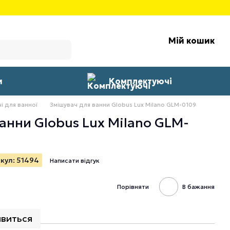
Мій кошик
и
Комплектуючі
і для ванної
Змішувач для ванни Globus Lux Milano GLM-0109
анни Globus Lux Milano GLM-
кул: 51494
Написати відгук
Порівняти
В бажання
явиться