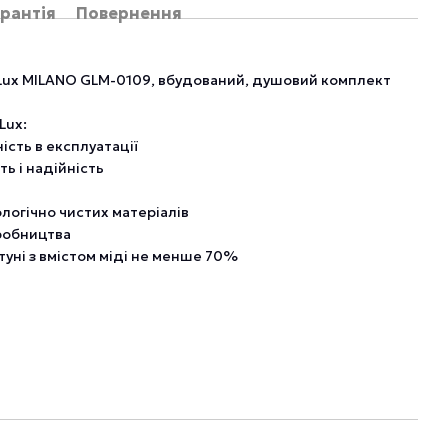
рантія
Повернення
 Lux MILANO GLM-0109, вбудований, душовий комплект
Lux:
ність в експлуатації
ть і надійність
ологічно чистих матеріалів
иробництва
туні з вмістом міді не менше 70%