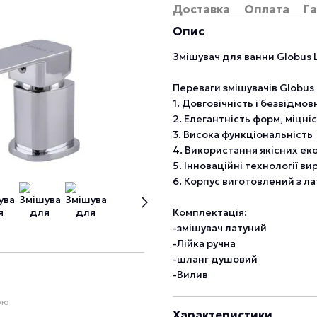
Доставка
Оплата
Га
Опис
Змішувач для ванни Globus
Переваги змішувачів Globus 
1. Довговічність і безвідмов
2. Елегантність форм, міцніс
3. Висока функціональність
4. Використання якісних ек
5. Інноваційні технології в
6. Корпус виготовлений з ла
Комплектація:
-змішувач латуний
-Лійка ручна
-шланг душовий
-Вилив
ою
Характеристики